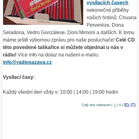
vysílacích časech
nekonečné příběhy
našich hrdinů: Chuana
Perveréze, Dona
Seladona, Vedro Gonzálese, Doni Mimoni a dalších. K tomu
máme ještě výbornou zprávu pro naše posluchače!
Celé CD
této povedené taškařice si můžete objednat u nás v
rádiu!
Více info na dotaz na našem e-mailu:
info@radiosazava.cz
Vysílací časy:
Každý všední den vždy v: 10:00 | 14:00 | 19:00 hodin
Celý text zobrazen |
0 |