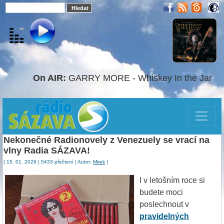
On AIR:
GARRY MORE - Whiskey In the Jar
Nekonečné Radionovely z Venezuely se vrací na
vlny Radia SÁZAVA!
| 15. 01. 2026 | 5433 přečtení | Autor:
Mirek
|
I v letošním roce si
budete moci
poslechnout v
pravidelných