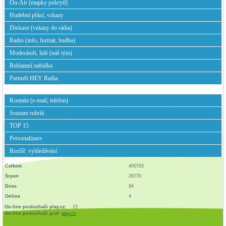
On-Air (mapky pokrytí)
Hudební přání, vzkazy
Diskuse (vzkazy do rádia)
Radio (info, formát, hudba)
Moderátoři, lidé (náš tým)
Reklamní nabídka
Partneři HEY Radia
Kontakt (e-mail, telefon)
Seznam rubrik
TOP 15
Personalizace
Rozšíř. vyhledávání
Celkem
400703
Srpen
26770
Dnes
94
Online
4
On-line posluchači play.cz:
15
On-line posluchači graf:
play.cz