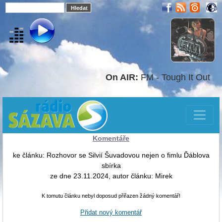
On AIR:
FM - Tough It Out
Komentáře
ke článku: Rozhovor se Silvií Šuvadovou nejen o fimlu Ďáblova
sbírka
ze dne 23.11.2024, autor článku: Mirek
K tomutu článku nebyl doposud přiřazen žádný komentář!
Přidat nový komentář