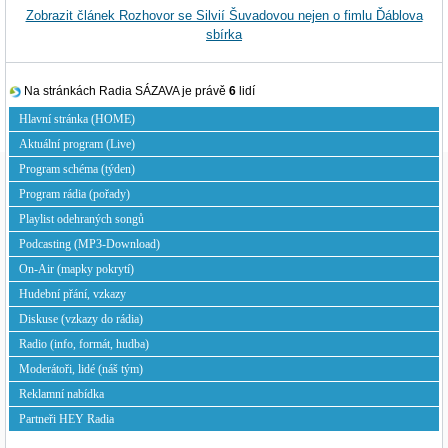
Zobrazit článek Rozhovor se Silvií Šuvadovou nejen o fimlu Ďáblova
sbírka
Na stránkách Radia SÁZAVA je právě
6
lidí
Hlavní stránka (HOME)
Aktuální program (Live)
Program schéma (týden)
Program rádia (pořady)
Playlist odehraných songů
Podcasting (MP3-Download)
On-Air (mapky pokrytí)
Hudební přání, vzkazy
Diskuse (vzkazy do rádia)
Radio (info, formát, hudba)
Moderátoři, lidé (náš tým)
Reklamní nabídka
Partneři HEY Radia