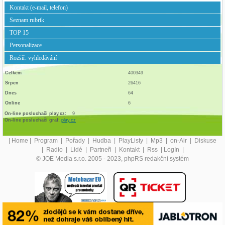
Kontakt (e-mail, telefon)
Seznam rubrik
TOP 15
Personalizace
Rozšíř. vyhledávání
Celkem
400349
Srpen
26416
Dnes
64
Online
6
On-line posluchači play.cz:
9
On-line posluchači graf:
play.cz
|
Home
|
Program
|
Pořady
|
Hudba
|
PlayListy
|
Mp3
|
on-Air
|
Diskuse
|
Radio
|
Lidé
|
Partneři
|
Kontakt
|
Rss
|
LogIn
|
© JOE Media s.r.o. 2005 - 2023, phpRS redakční systém