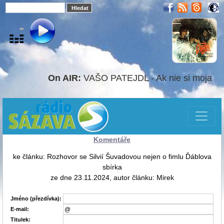
On AIR:
VAŠO PATEJDL - Ak nie si moja
Komentáře
ke článku: Rozhovor se Silvií Šuvadovou nejen o fimlu Ďáblova
sbírka
ze dne 23.11.2024, autor článku: Mirek
Jméno (přezdívka):
E-mail:
Titulek: