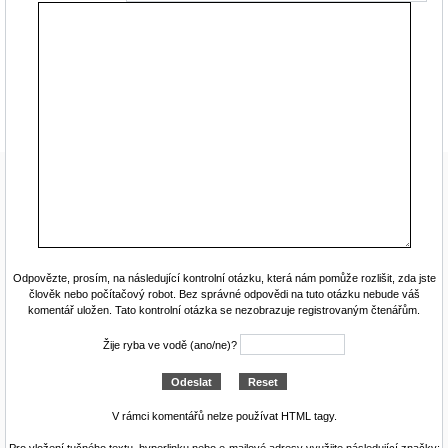
Odpovězte, prosím, na následující kontrolní otázku, která nám pomůže rozlišit, zda jste
člověk nebo počítačový robot. Bez správné odpovědi na tuto otázku nebude váš
komentář uložen. Tato kontrolní otázka se nezobrazuje registrovaným čtenářům.
Žije ryba ve vodě (ano/ne)?
V rámci komentářů nelze používat HTML tagy.
Pro vložení tučného textu, hyperlinku nebo e-mailové adresy využijte následující značky: