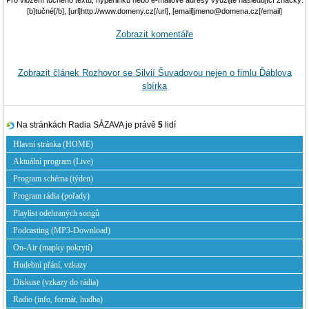
[b]tučné[/b], [url]http://www.domeny.cz[/url], [email]jmeno@domena.cz[/email]
Zobrazit komentáře
Zobrazit článek Rozhovor se Silvií Šuvadovou nejen o fimlu Ďáblova
sbírka
Na stránkách Radia SÁZAVA je právě
5
lidí
Hlavní stránka (HOME)
Aktuální program (Live)
Program schéma (týden)
Program rádia (pořady)
Playlist odehraných songů
Podcasting (MP3-Download)
On-Air (mapky pokrytí)
Hudební přání, vzkazy
Diskuse (vzkazy do rádia)
Radio (info, formát, hudba)