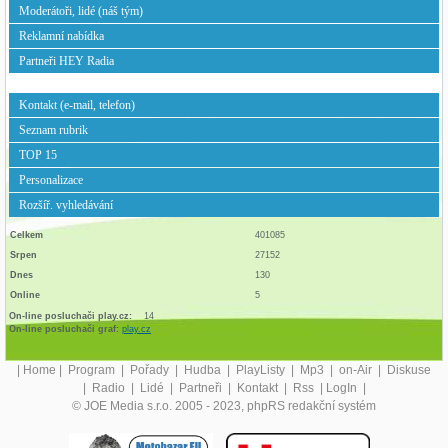
Moderátoři, lidé (náš tým)
Reklamní nabídka
Partneři HEY Radia
Kontakt (e-mail, telefon)
Seznam rubrik
TOP 15
Personalizace
Rozšíř. vyhledávání
Celkem
401085
Srpen
27152
Dnes
130
Online
5
On-line posluchači play.cz:
14
On-line posluchači graf:
play.cz
|
Home
|
Program
|
Pořady
|
Hudba
|
PlayListy
|
Mp3
|
on-Air
|
Diskuse
|
Radio
|
Lidé
|
Partneři
|
Kontakt
|
Rss
|
LogIn
|
© JOE Media s.r.o. 2005 - 2023, phpRS redakční systém