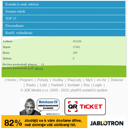
Kontakt (e-mail, telefon)
Seznam rubrik
TOP 15
Personalizace
Rozšíř. vyhledávání
Celkem
401294
Srpen
27361
Dnes
339
Online
6
On-line posluchači play.cz:
14
On-line posluchači graf:
play.cz
|
Home
|
Program
|
Pořady
|
Hudba
|
PlayListy
|
Mp3
|
on-Air
|
Diskuse
|
Radio
|
Lidé
|
Partneři
|
Kontakt
|
Rss
|
LogIn
|
© JOE Media s.r.o. 2005 - 2023, phpRS redakční systém