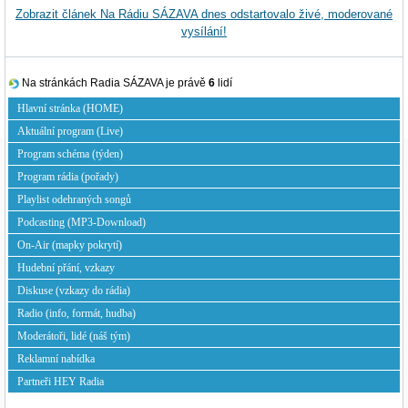
Zobrazit článek Na Rádiu SÁZAVA dnes odstartovalo živé, moderované
vysílání!
Na stránkách Radia SÁZAVA je právě
6
lidí
Hlavní stránka (HOME)
Aktuální program (Live)
Program schéma (týden)
Program rádia (pořady)
Playlist odehraných songů
Podcasting (MP3-Download)
On-Air (mapky pokrytí)
Hudební přání, vzkazy
Diskuse (vzkazy do rádia)
Radio (info, formát, hudba)
Moderátoři, lidé (náš tým)
Reklamní nabídka
Partneři HEY Radia