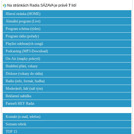
Na stránkách Radia SÁZAVA je právě
7
lidí
Hlavní stránka (HOME)
Aktuální program (Live)
Program schéma (týden)
Program rádia (pořady)
Playlist odehraných songů
Podcasting (MP3-Download)
On-Air (mapky pokrytí)
Hudební přání, vzkazy
Diskuse (vzkazy do rádia)
Radio (info, formát, hudba)
Moderátoři, lidé (náš tým)
Reklamní nabídka
Partneři HEY Radia
Kontakt (e-mail, telefon)
Seznam rubrik
TOP 15