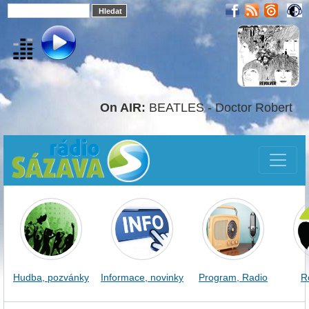
On AIR:
BEATLES - Doctor Robert
Hudba, pozvánky
Informace, novinky
Program, Radio
R