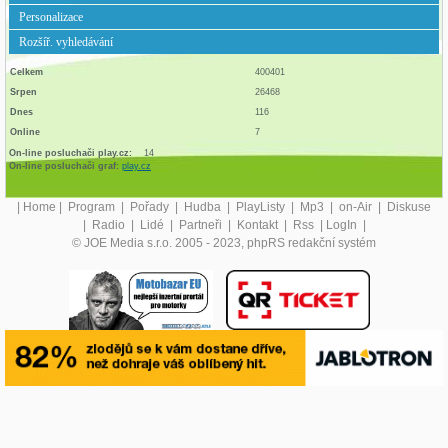
Personalizace
Rozšíř. vyhledávání
Celkem
400401
Srpen
26468
Dnes
116
Online
7
On-line posluchači play.cz:
14
On-line posluchači graf:
play.cz
|
Home
|
Program
|
Pořady
|
Hudba
|
PlayListy
|
Mp3
|
on-Air
|
Diskuse
|
Radio
|
Lidé
|
Partneři
|
Kontakt
|
Rss
|
LogIn
|
© JOE Media s.r.o. 2005 - 2023, phpRS redakční systém