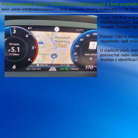
Poslouchejte Radio SÁZAVA po celé Evropě a bez poplatk
Autor: admin <info@radiosazava.cz>, Téma: Informace, novinky, Vydáno dne: 17. 04. 2023
Radio SÁZAVA můžete 
ANDROID AUTO, pak m
skladeb. Postačí Vám
Postačí Vám k tomu 
neposlední řadě může
U starších vozů, kte
poslouchat naše rádi
displeje s identifi