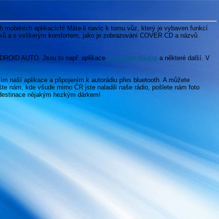
mobilních aplikacích! Máte-li navíc k tomu vůz, který je vybaven funkcí
atků a s veškerým komfortem, jako je zobrazování COVER CD a názvů
myTuner Radio
NDROID AUTO. Jsou to např. aplikace
a některé další. V
ím naší aplikace a připojením k autorádiu přes bluetooth. A můžete
šte nám, kde všude mimo ČR jste naladili naše rádio, pošlete nám foto
í destinace nějakým hezkým dárkem!