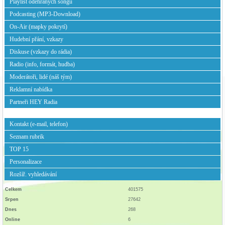
Playlist odehraných songů
Podcasting (MP3-Download)
On-Air (mapky pokrytí)
Hudební přání, vzkazy
Diskuse (vzkazy do rádia)
Radio (info, formát, hudba)
Moderátoři, lidé (náš tým)
Reklamní nabídka
Partneři HEY Radia
Kontakt (e-mail, telefon)
Seznam rubrik
TOP 15
Personalizace
Rozšíř. vyhledávání
Celkem
401575
Srpen
27642
Dnes
268
Online
6