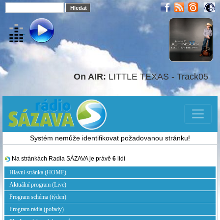
On AIR:
LITTLE TEXAS - Track05
Systém nemůže identifikovat požadovanou stránku!
Na stránkách Radia SÁZAVA je právě
6
lidí
Hlavní stránka (HOME)
Aktuální program (Live)
Program schéma (týden)
Program rádia (pořady)