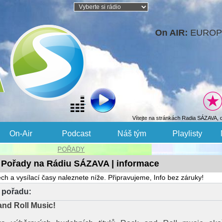
On AIR:
EUROPE
Vítejte na stránkách Radia SÁZAVA, 
On-Air
Podcast
Náš tým
Playlisty
POŘADY
Pořady na Rádiu SÁZAVA | informace
h a vysílací časy naleznete níže. Připravujeme, Info bez záruky!
 pořadu:
nd Roll Music!