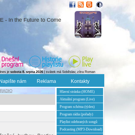
 - In the Future to Come
dnes je
sobota 8. srpna 2026
| svátek má Soběslav, zítra Roman
Napište nám
Reklama
Kontakty
RADIO
Hlavní stránka (HOME)
Aktuální program (Live)
Program schéma (týden)
Program rádia (pořady)
Playlist odehraných songů
Podcasting (MP3-Download)