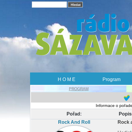
H O M E
Program
PROGRAM
Informace o pořadec
Pořad:
Popis
Rock And Roll
Rock a