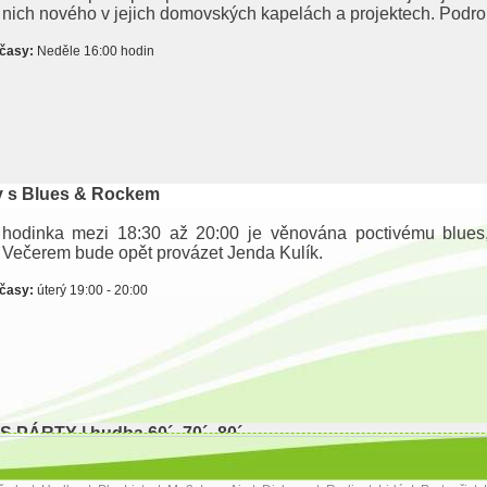
u nich nového v jejich domovských kapelách a projektech. Podr
 časy:
Neděle 16:00 hodin
y s Blues & Rockem
 hodinka mezi 18:30 až 20:00 je věnována poctivému blues
. Večerem bude opět provázet Jenda Kulík.
 časy:
úterý 19:00 - 20:00
 PÁRTY | hudba 60´- 70´- 80´
ční večery s Jendou Kulíkem s nestárnoucí hudbou let minulých,