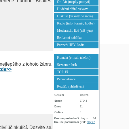
řeněné hudbou Beatles.
On-Air (mapky pokrytí)
Hudební přání, vzkazy
Diskuse (vzkazy do rádia)
Radio (info, formát, hudba)
Moderátoři, lidé (náš tým)
Reklamní nabídka
Partneři HEY Radia
Kontakt (e-mail, telefon)
ejlepšího z tohoto žánru.
Seznam rubrik
zde>>
TOP 15
Personalizace
Rozšíř. vyhledávání
Celkem
400976
Srpen
27043
Dnes
21
Online
6
On-line posluchači play.cz:
14
On-line posluchači graf:
play.cz
í účinkující. Dozvíte se,