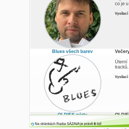
co je 
Vysílací
Blues všech barev
Večer
Úterní
tracků
Vysílací
OLDIES párty
OLDIES
Na stránkách Radia SÁZAVA je právě
6
lidí
Čtvrte