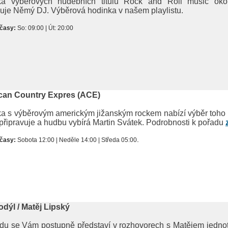
ka výběrových hudebních titulů Rock and Roll music oko
uje Němý DJ. Výběrová hodinka v našem playlistu.
 časy:
So: 09:00 | Út: 20:00
can Country Expres (ACE)
a s výběrovým americkým jižanským rockem nabízí výběr toho n
připravuje a hudbu vybírá Martin Svátek. Podrobnosti k pořadu
.
 časy:
Sobota 12:00 | Neděle 14:00 | Středa 05:00
dýl / Matěj Lipský
du se Vám postupně představí v rozhovorech s Matějem jednotliv