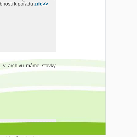
obnosti k pořadu
zde>>
, v archivu máme stovky
 s telefonickými přáními a