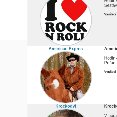
Hodin
Sestav
Vysílací
American Expres
Ameri
Hodink
Pořad 
Vysílací
Krockodýl
Krocko
V pořa