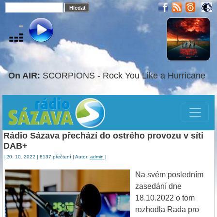
On AIR:
SCORPIONS - Rock You Like a Hurricane
Rádio Sázava přechází do ostrého provozu v síti
DAB+
| 20. 10. 2022 | 8137 přečtení | Autor:
admin
|
Na svém posledním
zasedání dne
18.10.2022 o tom
rozhodla Rada pro