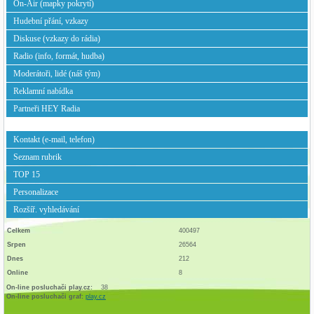
On-Air (mapky pokrytí)
Hudební přání, vzkazy
Diskuse (vzkazy do rádia)
Radio (info, formát, hudba)
Moderátoři, lidé (náš tým)
Reklamní nabídka
Partneři HEY Radia
Kontakt (e-mail, telefon)
Seznam rubrik
TOP 15
Personalizace
Rozšíř. vyhledávání
Celkem
400497
Srpen
26564
Dnes
212
Online
8
On-line posluchači play.cz:
38
On-line posluchači graf:
play.cz