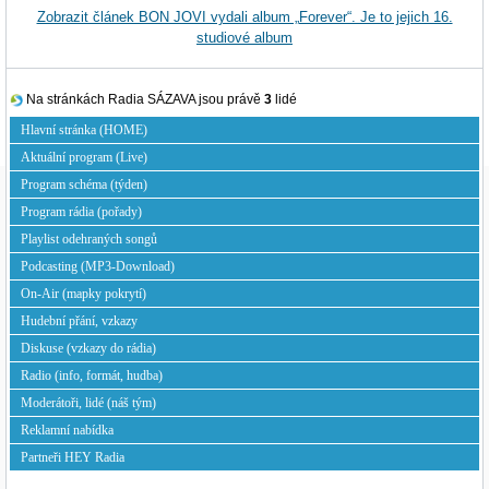
Zobrazit článek BON JOVI vydali album „Forever“. Je to jejich 16.
studiové album
Na stránkách Radia SÁZAVA jsou právě
3
lidé
Hlavní stránka (HOME)
Aktuální program (Live)
Program schéma (týden)
Program rádia (pořady)
Playlist odehraných songů
Podcasting (MP3-Download)
On-Air (mapky pokrytí)
Hudební přání, vzkazy
Diskuse (vzkazy do rádia)
Radio (info, formát, hudba)
Moderátoři, lidé (náš tým)
Reklamní nabídka
Partneři HEY Radia