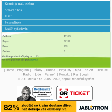
Kontakt (e-mail, telefon)
Seznam rubrik
TOP 15
Personalizace
Rozšíř. vyhledávání
Celkem
401064
Srpen
27131
Dnes
109
Online
3
On-line posluchači play.cz:
13
On-line posluchači graf:
play.cz
|
Home
|
Program
|
Pořady
|
Hudba
|
PlayListy
|
Mp3
|
on-Air
|
Diskuse
|
Radio
|
Lidé
|
Partneři
|
Kontakt
|
Rss
|
LogIn
|
© JOE Media s.r.o. 2005 - 2023, phpRS redakční systém