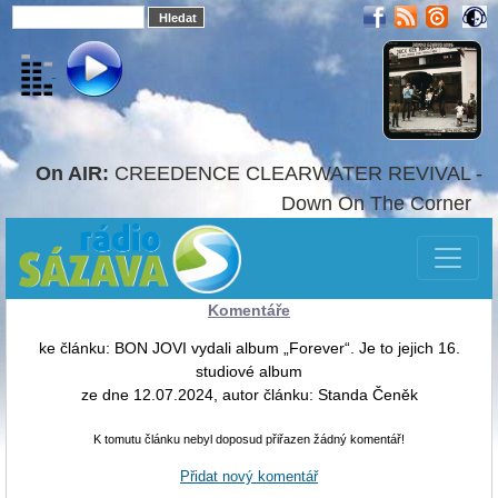
On AIR:
CREEDENCE CLEARWATER REVIVAL -
Down On The Corner
Komentáře
ke článku: BON JOVI vydali album „Forever“. Je to jejich 16.
studiové album
ze dne 12.07.2024, autor článku: Standa Čeněk
K tomutu článku nebyl doposud přiřazen žádný komentář!
Přidat nový komentář